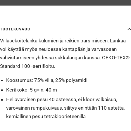
TUOTEKUVAUS
Villasekoitelanka kulumien ja reikien parsimiseen. Lankaa
voi käyttää myös neuloessa kantapään ja varvasosan
vahvistamiseen yhdessä sukkalangan kanssa. OEKO-TEX®
Standard 100 -sertifioitu.
Koostumus: 75% villa, 25% polyamidi
Keräkoko: 5 g= n. 40 m
Hellävarainen pesu 40 asteessa, ei kloorivalkaisua,
varovainen rumpukuivaus, silitys enintään 110 astetta,
kemiallinen pesu tetrakloorieteenillä