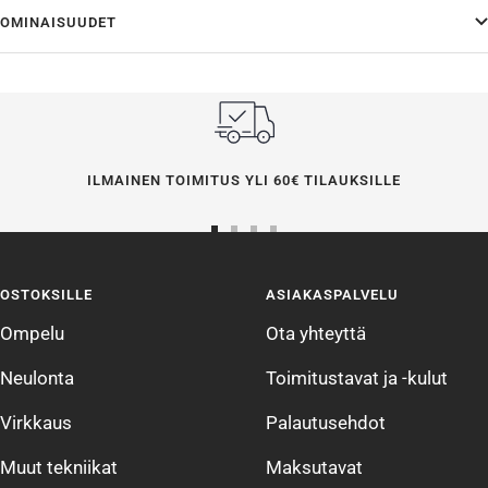
OMINAISUUDET
ILMAINEN TOIMITUS YLI 60€ TILAUKSILLE
Siirry
Siirry
Siirry
Siirry
sivulle
sivulle
sivulle
sivulle
OSTOKSILLE
ASIAKASPALVELU
1
2
3
4
Ompelu
Ota yhteyttä
Neulonta
Toimitustavat ja -kulut
Virkkaus
Palautusehdot
Muut tekniikat
Maksutavat