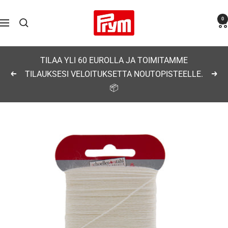
Siirry
Prym
0
sisältöön
Navigaatio
TILAA YLI 60 EUROLLA JA TOIMITAMME
TILAUKSESI VELOITUKSETTA NOUTOPISTEELLE.
Edellinen
Seu
📦