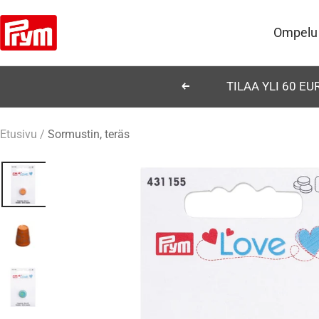
Siirry
Prym
sisältöön
Ompelu
TILAA YLI 60 E
Edellinen
Etusivu
Sormustin, teräs