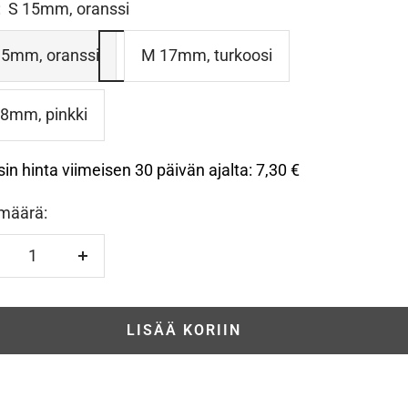
:
S 15mm, oranssi
15mm, oranssi
M 17mm, turkoosi
18mm, pinkki
sin hinta viimeisen 30 päivän ajalta:
7,30 €
määrä:
hennä
Lisää
LISÄÄ KORIIN