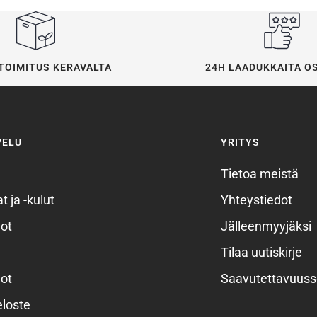
24H LAADUKKAITA O
TOIMITUS KERAVALTA
VELU
YRITYS
Tietoa meistä
t ja -kulut
Yhteystiedot
ot
Jälleenmyyjäksi
Tilaa uutiskirje
ot
Saavutettavuuss
eloste