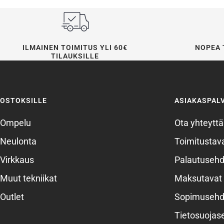
ILMAINEN TOIMITUS YLI 60€
NOPEA 
TILAUKSILLE
OSTOKSILLE
ASIAKASPAL
Ompelu
Ota yhteyttä
Neulonta
Toimitustava
Virkkaus
Palautusehd
Muut tekniikat
Maksutavat
Outlet
Sopimusehd
Tietosuojas