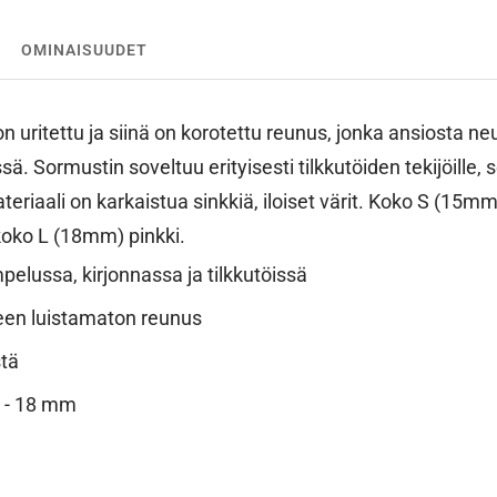
OMINAISUUDET
 uritettu ja siinä on korotettu reunus, jonka ansiosta ne
sä. Sormustin soveltuu erityisesti tilkkutöiden tekijöille
eriaali on karkaistua sinkkiä, iloiset värit. Koko S (15m
koko L (18mm) pinkki.
elussa, kirjonnassa ja tilkkutöissä
en luistamaton reunus
stä
 - 18 mm