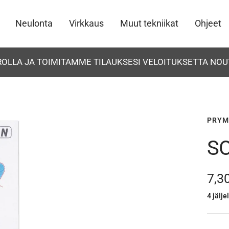
Neulonta
Virkkaus
Muut tekniikat
Ohjeet
UROLLA JA TOIMITAMME TILAUKSESI VELOITUKSETTA NOU
PRYM
S
Ale
7,3
4 jälje