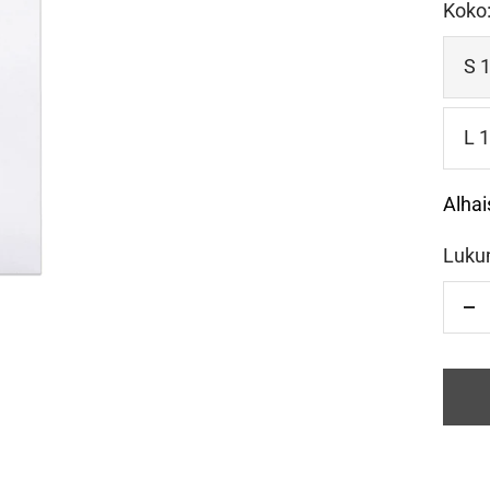
Koko
S 
L 
Alhai
Luku
Vä