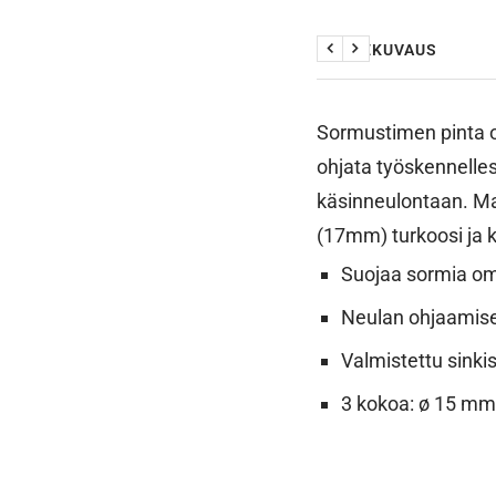
TUOTEKUVAUS
Edellinen
Seuraava
Sormustimen pinta on
ohjata työskennelles
käsinneulontaan. Mat
(17mm) turkoosi ja 
Suojaa sormia omp
Neulan ohjaamise
Valmistettu sinki
3 kokoa: ø 15 mm