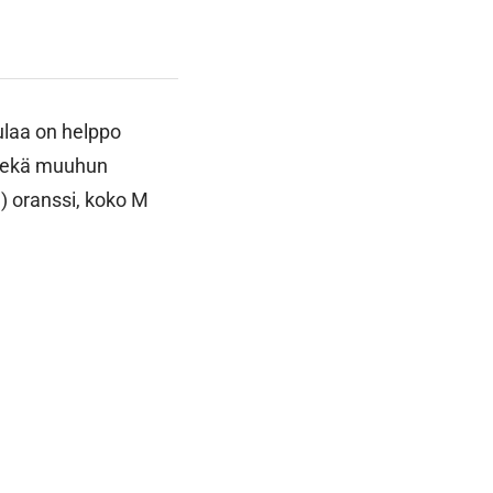
ulaa on helppo
, sekä muuhun
m) oranssi, koko M