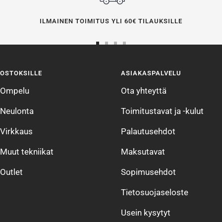
ILMAINEN TOIMITUS YLI 60€ TILAUKSILLE
Siirry
Siirry
Siirry
Siirry
sivulle
sivulle
sivulle
sivulle
OSTOKSILLE
ASIAKASPALVELU
1
2
3
4
Ompelu
Ota yhteyttä
Neulonta
Toimitustavat ja -kulut
Virkkaus
Palautusehdot
Muut tekniikat
Maksutavat
Outlet
Sopimusehdot
Tietosuojaseloste
Usein kysytyt