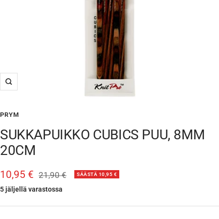
Suurenna
PRYM
SUKKAPUIKKO CUBICS PUU, 8MM
20CM
Alennushinta
10,95 €
Normaalihinta
21,90 €
SÄÄSTÄ 10,95 €
5 jäljellä varastossa