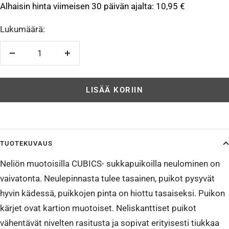
Alhaisin hinta viimeisen 30 päivän ajalta:
10,95 €
Lukumäärä:
Vähennä
Lisää
LISÄÄ KORIIN
TUOTEKUVAUS
Neliön muotoisilla CUBICS- sukkapuikoilla neulominen on
vaivatonta. Neulepinnasta tulee tasainen, puikot pysyvät
hyvin kädessä, puikkojen pinta on hiottu tasaiseksi. Puikon
kärjet ovat kartion muotoiset. Neliskanttiset puikot
vähentävät nivelten rasitusta ja sopivat erityisesti tiukkaa