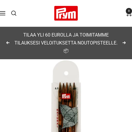
Siirry
Prym
0
sisältöön
Navigaatio
TILAA YLI 60 EUROLLA JA TOIMITAMME
TILAUKSESI VELOITUKSETTA NOUTOPISTEELLE.
Edellinen
Seu
📦