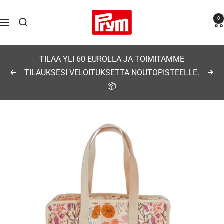
Siirry
Prym
0
sisältöön
Navigaatio
TILAA YLI 60 EUROLLA JA TOIMITAMME
TILAUKSESI VELOITUKSETTA NOUTOPISTEELLE.
Edellinen
Seu
📦