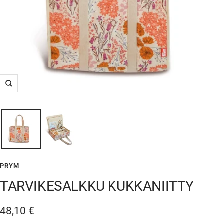
Suurenna
PRYM
TARVIKESALKKU KUKKANIITTY
Alennushinta
48,10 €