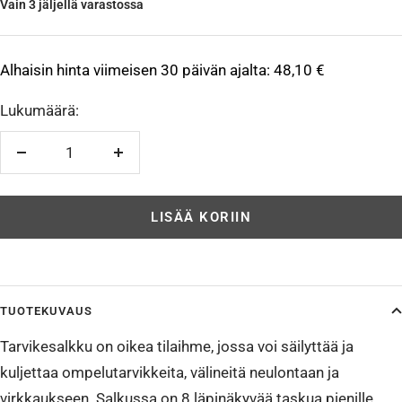
Vain 3 jäljellä varastossa
Alhaisin hinta viimeisen 30 päivän ajalta:
48,10 €
Lukumäärä:
Vähennä
Lisää
LISÄÄ KORIIN
TUOTEKUVAUS
Tarvikesalkku on oikea tilaihme, jossa voi säilyttää ja
kuljettaa ompelutarvikkeita, välineitä neulontaan ja
virkkaukseen. Salkussa on 8 läpinäkyvää taskua pienille