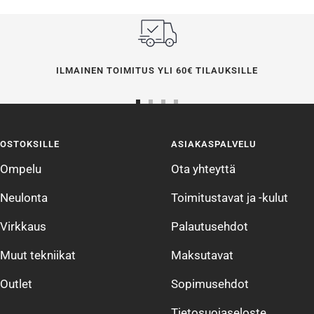
ILMAINEN TOIMITUS YLI 60€ TILAUKSILLE
Siirry
Siirry
Siirry
Siirry
sivulle
sivulle
sivulle
sivulle
OSTOKSILLE
ASIAKASPALVELU
1
2
3
4
Ompelu
Ota yhteyttä
Neulonta
Toimitustavat ja -kulut
Virkkaus
Palautusehdot
Muut tekniikat
Maksutavat
Outlet
Sopimusehdot
Tietosuojaseloste