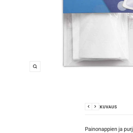
Suurenna
TUOTEKUVAUS
Edellinen
Seuraava
Painonappien ja purj