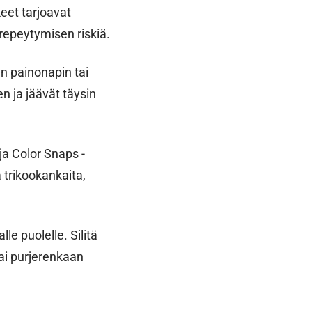
eet tarjoavat
repeytymisen riskiä.
en painonapin tai
n ja jäävät täysin
a Color Snaps -
 trikookankaita,
le puolelle. Silitä
ai purjerenkaan