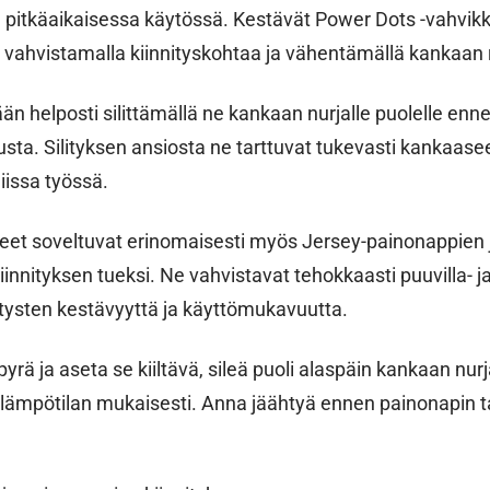
 pitkäaikaisessa käytössä. Kestävät Power Dots -vahvikk
 vahvistamalla kiinnityskohtaa ja vähentämällä kankaan 
ään helposti silittämällä ne kankaan nurjalle puolelle enn
ta. Silityksen ansiosta ne tarttuvat tukevasti kankaasee
issa työssä.
eet soveltuvat erinomaisesti myös Jersey-painonappien j
nnityksen tueksi. Ne vahvistavat tehokkaasti puuvilla- ja
itysten kestävyyttä ja käyttömukavuutta.
rä ja aseta se kiiltävä, sileä puoli alaspäin kankaan nurjal
yslämpötilan mukaisesti. Anna jäähtyä ennen painonapin t