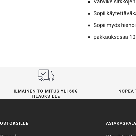
Vahvike sirkkojen
Sopii käytettäväk
Sopii myös hienoil
pakkauksessa 100
ILMAINEN TOIMITUS YLI 60€
NOPEA 
TILAUKSILLE
OSTOKSILLE
ASIAKASPAL