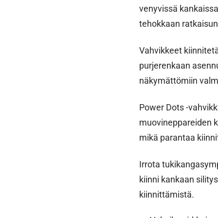
venyvissä kankaissa
tehokkaan ratkaisun
Vahvikkeet kiinnitet
purjerenkaan asennus
näkymättömiin valmi
Power Dots -vahvikk
muovineppareiden kii
mikä parantaa kiinn
Irrota tukikangasympy
kiinni kankaan silit
kiinnittämistä.