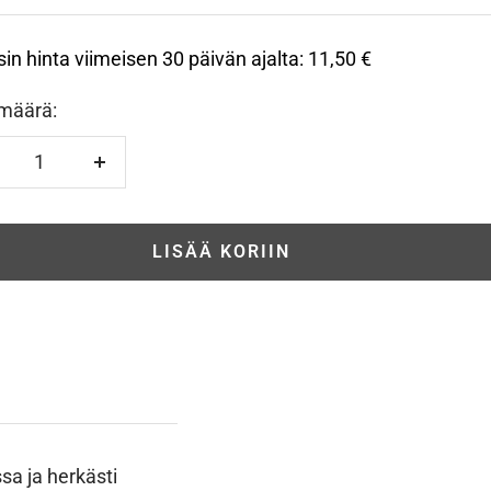
sin hinta viimeisen 30 päivän ajalta:
11,50 €
määrä:
hennä
Lisää
LISÄÄ KORIIN
sa ja herkästi