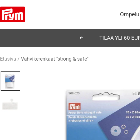
Siirry
Prym
sisältöön
Ompelu
TILAA YLI 60 E
Edellinen
Etusivu
Vahvikerenkaat "strong & safe"