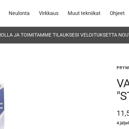
Neulonta
Virkkaus
Muut tekniikat
Ohjeet
UROLLA JA TOIMITAMME TILAUKSESI VELOITUKSETTA NOU
PRYM
V
"S
Ale
11,
4 jälje