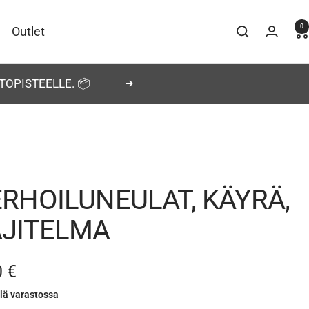
0
Outlet
TOPISTEELLE. 📦
Seuraava
RHOILUNEULAT, KÄYRÄ,
AJITELMA
nnushinta
0 €
llä varastossa