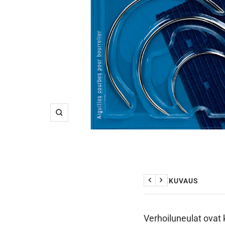
Suurenna
TUOTEKUVAUS
Edellinen
Seuraava
Verhoiluneulat ovat 