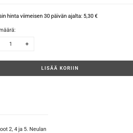
sin hinta viimeisen 30 päivän ajalta:
5,30 €
määrä:
hennä
Lisää
LISÄÄ KORIIN
ot 2, 4 ja 5. Neulan