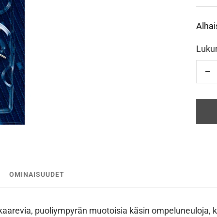
Alhai
Luku
Vä
OMINAISUUDET
kaarevia, puoliympyrän muotoisia käsin ompeluneuloja, ko