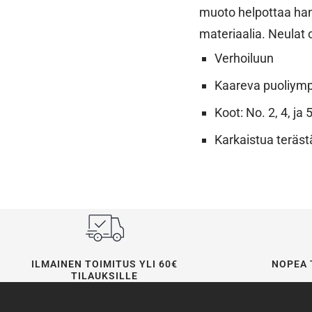
muoto helpottaa hank
materiaalia. Neulat 
Verhoiluun
Kaareva puoliym
Koot: No. 2, 4, ja 
Karkaistua teräst
ILMAINEN TOIMITUS YLI 60€
NOPEA 
TILAUKSILLE