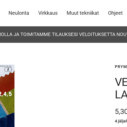
Neulonta
Virkkaus
Muut tekniikat
Ohjeet
UROLLA JA TOIMITAMME TILAUKSESI VELOITUKSETTA NOU
PRYM
VE
L
Ale
5,3
4 jälje