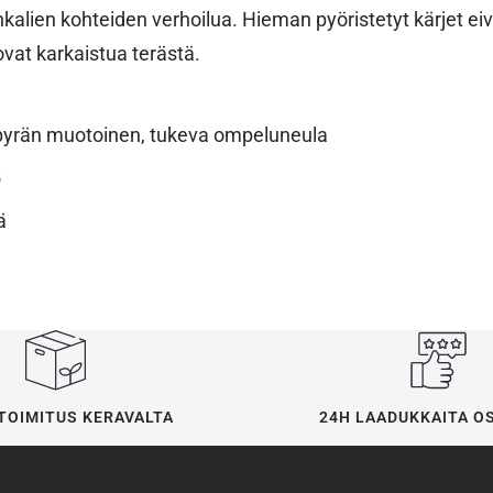
alien kohteiden verhoilua. Hieman pyöristetyt kärjet eiv
ovat karkaistua terästä.
pyrän muotoinen, tukeva ompeluneula
5
ä
24H LAADUKKAITA O
TOIMITUS KERAVALTA