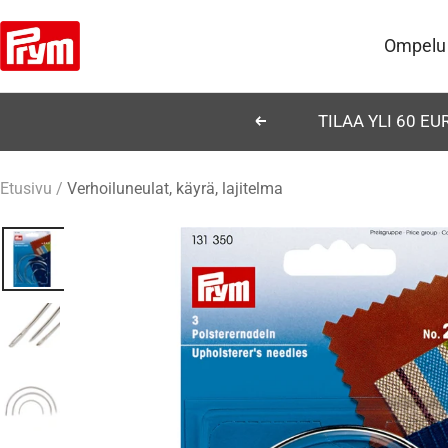
Siirry
Prym
sisältöön
Ompelu
TILAA YLI 60 E
Edellinen
Etusivu
Verhoiluneulat, käyrä, lajitelma