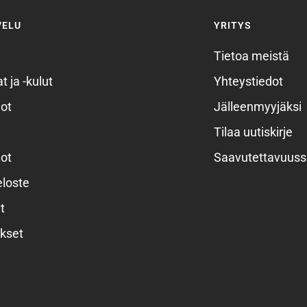
VELU
YRITYS
Tietoa meistä
t ja -kulut
Yhteystiedot
ot
Jälleenmyyjäksi
Tilaa uutiskirje
ot
Saavutettavuuss
eloste
t
kset