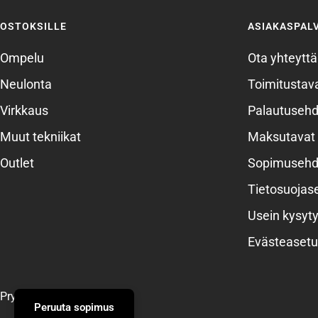
OSTOKSILLE
ASIAKASPAL
Ompelu
Ota yhteyttä
Neulonta
Toimitustava
Virkkaus
Palautusehd
Muut tekniikat
Maksutavat
Outlet
Sopimusehd
Tietosuojas
Usein kysyty
Evästeasetu
Prym
Peruuta sopimus