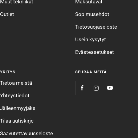
Muut tekniikat
Maksutavat
Outlet
Sopimusehdot
Tietosuojaseloste
Usein kysytyt
Evästeasetukset
YRITYS
SEURAA MEITÄ
Tietoa meistä
Yhteystiedot
Jälleenmyyjäksi
Tilaa uutiskirje
Saavutettavuusseloste