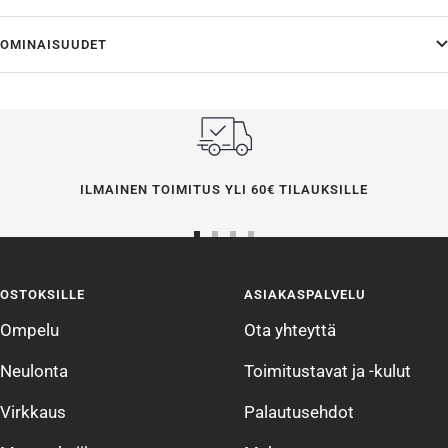
OMINAISUUDET
ILMAINEN TOIMITUS YLI 60€ TILAUKSILLE
Siirry
Siirry
Siirry
Siirry
sivulle
sivulle
sivulle
sivulle
OSTOKSILLE
ASIAKASPALVELU
1
2
3
4
Ompelu
Ota yhteyttä
Neulonta
Toimitustavat ja -kulut
Virkkaus
Palautusehdot