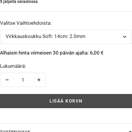
5 jäljellä varastossa
Valitse Vaihtoehdoista:
Virkkauskoukku Soft: 14cm: 2.0mm
Alhaisin hinta viimeisen 30 päivän ajalta:
6,00 €
Lukumäärä:
Vähennä
Lisää
LISÄÄ KORIIN
TUOTEKUVAUS