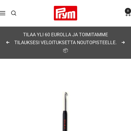
Siirry
Prym
0
sisältöön
Navigaatio
TILAA YLI 60 EUROLLA JA TOIMITAMME
TILAUKSESI VELOITUKSETTA NOUTOPISTEELLE.
Edellinen
Seu
📦