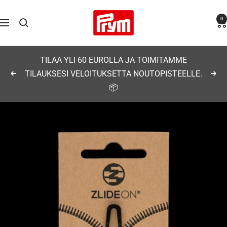
Siirry
Prym
0
sisältöön
Navigaatio
TILAA YLI 60 EUROLLA JA TOIMITAMME
TILAUKSESI VELOITUKSETTA NOUTOPISTEELLE.
Edellinen
Seu
📦