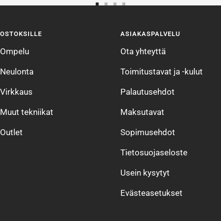
Siirry
Siirry
Siirry
Siirry
sivulle
sivulle
sivulle
sivulle
OSTOKSILLE
ASIAKASPALVELU
1
2
3
4
Ompelu
Ota yhteyttä
Neulonta
Toimitustavat ja -kulut
Virkkaus
Palautusehdot
Muut tekniikat
Maksutavat
Outlet
Sopimusehdot
Tietosuojaseloste
Usein kysytyt
Evästeasetukset