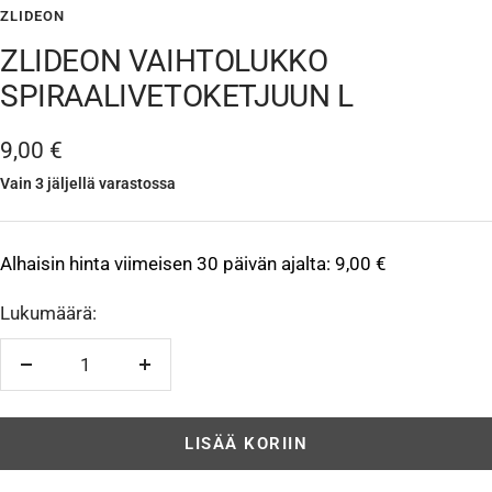
ZLIDEON
ZLIDEON VAIHTOLUKKO
SPIRAALIVETOKETJUUN L
Alennushinta
9,00 €
Vain 3 jäljellä varastossa
Alhaisin hinta viimeisen 30 päivän ajalta:
9,00 €
Lukumäärä:
Vähennä
Lisää
LISÄÄ KORIIN