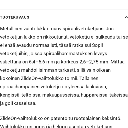
TUOTEKUVAUS
Metallinen vaihtolukko muovispiraalivetoketjuun. Jos
vetoketjun lukko on rikkoutunut, vetoketju ei sulkeudu tai se
ei enää avaudu normaalisti, tässä ratkaisu! Sopii
vetoketjuihin, joissa spiraalihammastuksen leveys
suljettuna on 6,4–6,6 mm ja korkeus 2,6–2,75 mm. Mittaa
vetoketju mahdollisimman tarkasti, sillä vain oikean
kokoinen ZlideOn-vaihtolukko toimii. Tällainen
spiraalihampainen vetoketju on yleensä laukuissa,
kengissä, teltoissa, makuupusseissa, huppareissa, takeissa
ja golfkasseissa.
ZlideOn-vaihtolukko on patentoitu ruotsalainen keksintö.
Vaihtolukko on nopea ja helppo asentaa vetoketjuun.