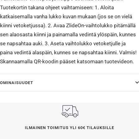
Tuotekortin takana ohjeet vaihtamiseen: 1. Aloita
katkaisemalla vanha lukko kuvan mukaan (jos se on vielä
kiinni vetoketjussa). 2. Avaa ZlideOn-vaihtolukko pitämällä
sen alaosasta kiinni ja painamalla vedintä ylöspäin, kunnes
se napsahtaa auki. 3. Aseta vaihtolukko vetoketjulle ja
paina vedintä alaspäin, kunnes se napsahtaa kiinni. Valmis!
Skannaamalla QR-koodin pääset katsomaan tuotevideon.
OMINAISUUDET
ILMAINEN TOIMITUS YLI 60€ TILAUKSILLE