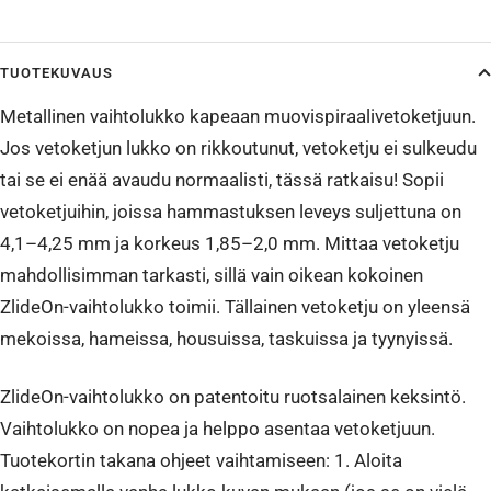
TUOTEKUVAUS
Metallinen vaihtolukko kapeaan muovispiraalivetoketjuun.
Jos vetoketjun lukko on rikkoutunut, vetoketju ei sulkeudu
tai se ei enää avaudu normaalisti, tässä ratkaisu! Sopii
vetoketjuihin, joissa hammastuksen leveys suljettuna on
4,1–4,25 mm ja korkeus 1,85–2,0 mm. Mittaa vetoketju
mahdollisimman tarkasti, sillä vain oikean kokoinen
ZlideOn-vaihtolukko toimii. Tällainen vetoketju on yleensä
mekoissa, hameissa, housuissa, taskuissa ja tyynyissä.
ZlideOn-vaihtolukko on patentoitu ruotsalainen keksintö.
Vaihtolukko on nopea ja helppo asentaa vetoketjuun.
Tuotekortin takana ohjeet vaihtamiseen: 1. Aloita