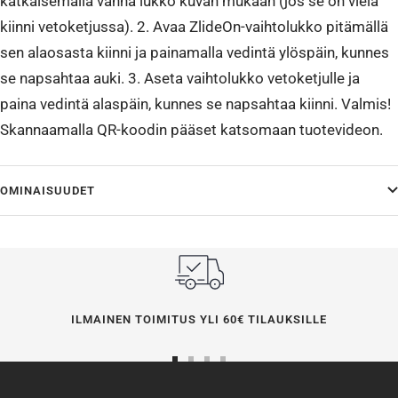
katkaisemalla vanha lukko kuvan mukaan (jos se on vielä
kiinni vetoketjussa). 2. Avaa ZlideOn-vaihtolukko pitämällä
sen alaosasta kiinni ja painamalla vedintä ylöspäin, kunnes
se napsahtaa auki. 3. Aseta vaihtolukko vetoketjulle ja
paina vedintä alaspäin, kunnes se napsahtaa kiinni. Valmis!
Skannaamalla QR-koodin pääset katsomaan tuotevideon.
OMINAISUUDET
ILMAINEN TOIMITUS YLI 60€ TILAUKSILLE
Siirry
Siirry
Siirry
Siirry
sivulle
sivulle
sivulle
sivulle