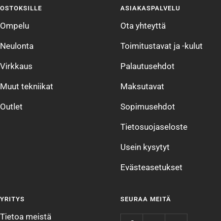
OSTOKSILLE
ASIAKASPALVELU
1
2
3
4
Ompelu
Ota yhteyttä
Neulonta
Toimitustavat ja -kulut
Virkkaus
Palautusehdot
Muut tekniikat
Maksutavat
Outlet
Sopimusehdot
Tietosuojaseloste
Usein kysytyt
Evästeasetukset
YRITYS
SEURAA MEITÄ
Tietoa meistä