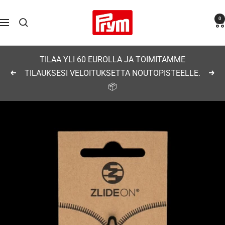
Siirry
Prym
0
sisältöön
Navigaatio
TILAA YLI 60 EUROLLA JA TOIMITAMME
TILAUKSESI VELOITUKSETTA NOUTOPISTEELLE.
Edellinen
Seu
📦