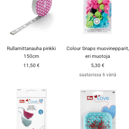
Rullamittanauha pinkki
Colour Snaps muovinepparit,
150cm
eri muotoja
Alennushinta
Alennushinta
11,50 €
5,30 €
saatavissa 6 väriä