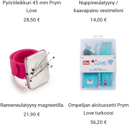
Pyöröleikkuri 45 mm Prym
Nuppineulatyyny /
Love
kaavapaino vesimeloni
Alennushinta
Alennushinta
28,50 €
14,00 €
Ranneneulatyyny magneetilla
Ompelijan aloitussetti Prym
Love turkoosi
Alennushinta
21,90 €
Alennushinta
56,20 €