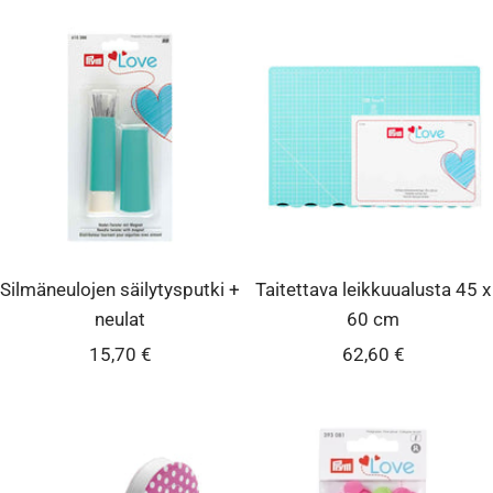
Silmäneulojen säilytysputki +
Taitettava leikkuualusta 45 x
neulat
60 cm
Alennushinta
Alennushinta
15,70 €
62,60 €