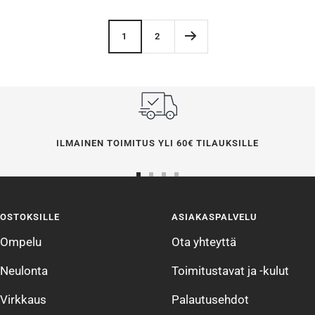
1
2
ILMAINEN TOIMITUS YLI 60€ TILAUKSILLE
Siirry
Siirry
Siirry
Siirry
sivulle
sivulle
sivulle
sivulle
OSTOKSILLE
ASIAKASPALVELU
1
2
3
4
Ompelu
Ota yhteyttä
Neulonta
Toimitustavat ja -kulut
Virkkaus
Palautusehdot