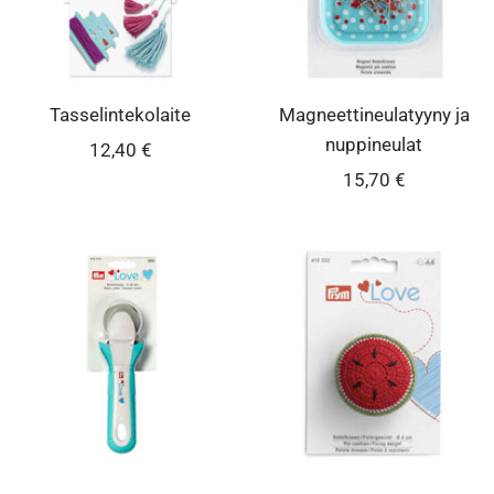
Tasselintekolaite
Magneettineulatyyny ja
nuppineulat
Alennushinta
12,40 €
Alennushinta
15,70 €