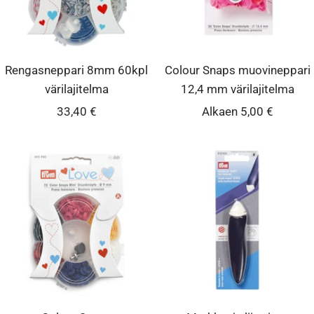
Rengasneppari 8mm 60kpl
Colour Snaps muovineppari
värilajitelma
12,4 mm värilajitelma
Alennushinta
Alennushinta
33,40 €
Alkaen 5,00 €