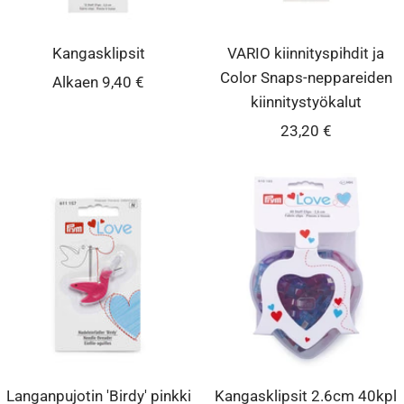
Kangasklipsit
VARIO kiinnityspihdit ja
Color Snaps-neppareiden
Alennushinta
Alkaen 9,40 €
kiinnitystyökalut
Alennushinta
23,20 €
Langanpujotin 'Birdy' pinkki
Kangasklipsit 2.6cm 40kpl