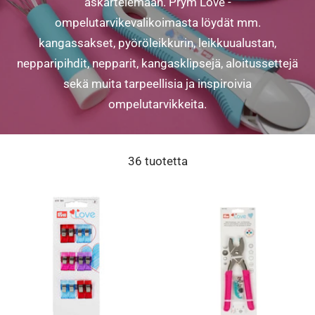
askartelemaan. Prym Love -
ompelutarvikevalikoimasta löydät mm.
kangassakset, pyöröleikkurin, leikkuualustan,
nepparipihdit, nepparit, kangasklipsejä, aloitussettejä
sekä muita tarpeellisia ja inspiroivia
ompelutarvikkeita.
36 tuotetta