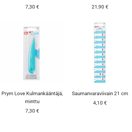
Alennushinta
Alennushinta
7,30 €
21,90 €
Prym Love Kulmankääntäjä,
Saumanvaraviivain 21 cm
minttu
Alennushinta
4,10 €
Alennushinta
7,30 €