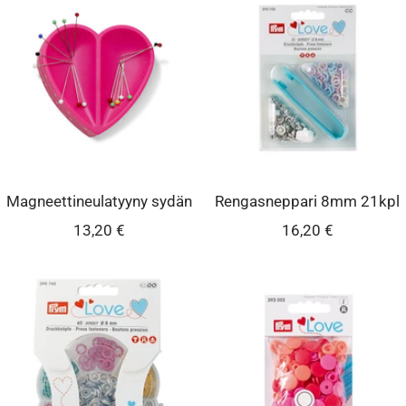
Magneettineulatyyny sydän
Rengasneppari 8mm 21kpl
Alennushinta
Alennushinta
13,20 €
16,20 €