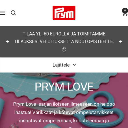
Siirry
Prym
0
sisältöön
Navigaatio
TILAA YLI 60 EUROLLA JA TOIMITAMME
TILAUKSESI VELOITUKSETTA NOUTOPISTEELLE.
Edellinen
Seu
📦
Lajittele
PRYM LOVE
Prym Love -sarjan iloiseen ilmeeseen on helppo
ihastua! Värikkäät ja kätevät ompelutarvikkeet
innostavat ompelemaan, koristelemaan ja