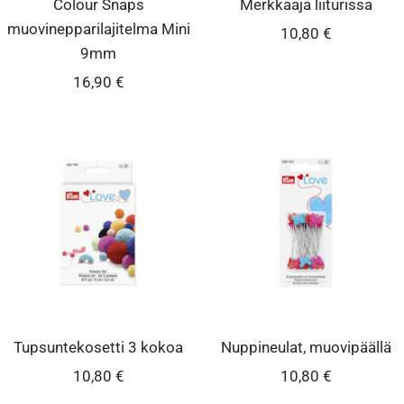
Colour Snaps
Merkkaaja liiturissa
muovinepparilajitelma Mini
Alennushinta
10,80 €
9mm
Alennushinta
16,90 €
Tupsuntekosetti 3 kokoa
Nuppineulat, muovipäällä
Alennushinta
Alennushinta
10,80 €
10,80 €