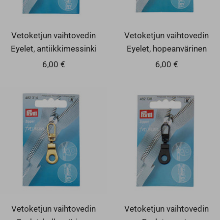
Vetoketjun vaihtovedin
Vetoketjun vaihtovedin
Eyelet, antiikkimessinki
Eyelet, hopeanvärinen
Alennushinta
Alennushinta
6,00 €
6,00 €
Vetoketjun vaihtovedin
Vetoketjun vaihtovedin
Eyelet, kullanvärinen
Eyelet, musta