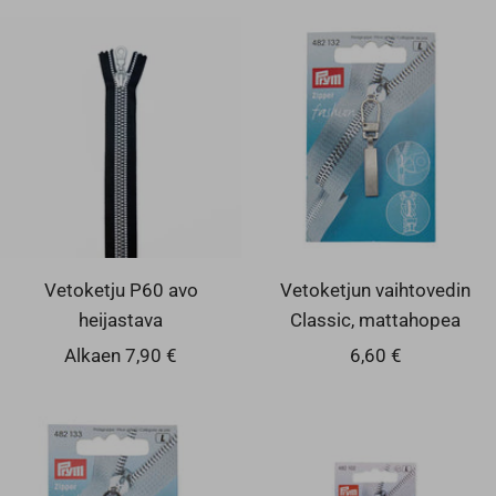
Vetoketju P60 avo
Vetoketjun vaihtovedin
heijastava
Classic, mattahopea
Alennushinta
Alennushinta
Alkaen 7,90 €
6,60 €