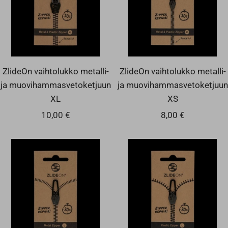
ZlideOn vaihtolukko metalli-
ZlideOn vaihtolukko metalli-
ja muovihammasvetoketjuun
ja muovihammasvetoketjuun
XL
XS
Alennushinta
Alennushinta
10,00 €
8,00 €