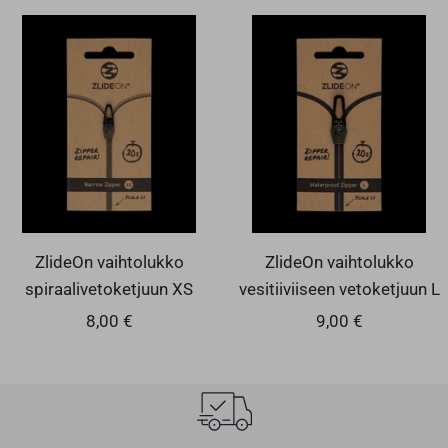
ZlideOn vaihtolukko
ZlideOn vaihtolukko
spiraalivetoketjuun XS
vesitiiviiseen vetoketjuun L
Alennushinta
Alennushinta
8,00 €
9,00 €
ILMAINEN TOIMITUS YLI 60€ TILAUKSILLE