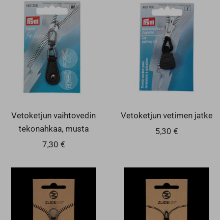
Vetoketjun vaihtovedin
Vetoketjun vetimen jatke
tekonahkaa, musta
Alennushinta
5,30 €
Alennushinta
7,30 €