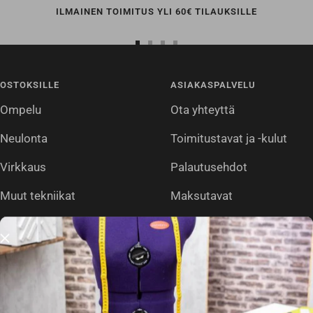
Siirry
Siirry
Siirry
Siirry
sivulle
sivulle
sivulle
sivulle
OSTOKSILLE
ASIAKASPALVELU
1
2
3
4
Ompelu
Ota yhteyttä
Neulonta
Toimitustavat ja -kulut
Virkkaus
Palautusehdot
Muut tekniikat
Maksutavat
Outlet
Sopimusehdot
Tietosuojaseloste
Usein kysytyt
Evästeasetukset