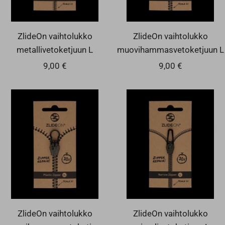
ZlideOn vaihtolukko
ZlideOn vaihtolukko
metallivetoketjuun L
muovihammasvetoketjuun L
Alennushinta
Alennushinta
9,00 €
9,00 €
ZlideOn vaihtolukko
ZlideOn vaihtolukko
muovihammasvetoketjuun
spiraalivetoketjuun L