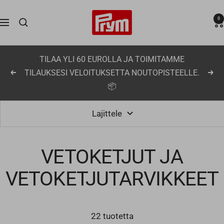
Siirry
Prym
0
sisältöön
Navigaatio
TILAA UUTISKIRJEMME SIVUN ALAOSASTA JA
Edellinen
Seu
SÄÄSTÄ SEURAAVASTA TILAUKSESTASI -10%! 📣
Lajittele
VETOKETJUT JA
VETOKETJUTARVIKKEET
22 tuotetta